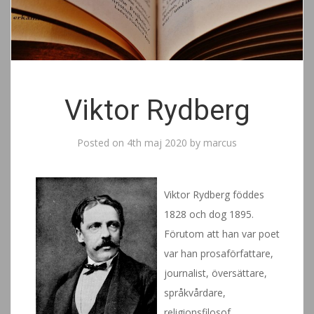
Viktor Rydberg
Posted on
4th maj 2020
by
marcus
Viktor Rydberg föddes
1828 och dog 1895.
Förutom att han var poet
var han prosaförfattare,
journalist, översättare,
språkvårdare,
religionsfilosof,