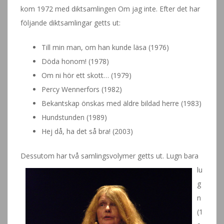
kom 1972 med diktsamlingen Om jag inte. Efter det har
följande diktsamlingar getts ut:
Till min man, om han kunde läsa (1976)
Döda honom! (1978)
Om ni hör ett skott… (1979)
Percy Wennerfors (1982)
Bekantskap önskas med äldre bildad herre (1983)
Hundstunden (1989)
Hej då, ha det så bra! (2003)
Dessutom har två sam
lingsvolymer getts ut. Lugn bara
lu
g
n
(1