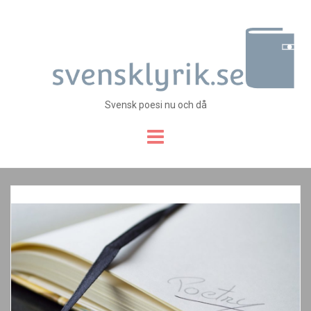
Svensk poesi nu och då
Skip
to
content