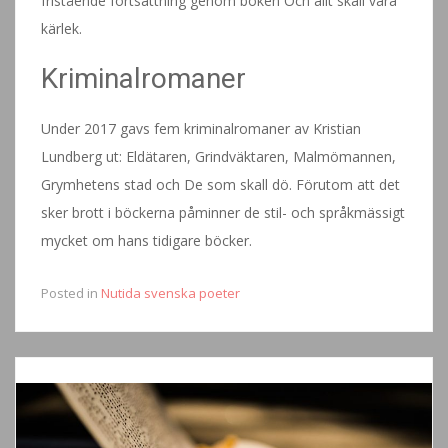
fristående fortsättning genom boken Och allt skall vara
kärlek.
Kriminalromaner
Under 2017 gavs fem kriminalromaner av Kristian
Lundberg ut: Eldätaren, Grindväktaren, Malmömannen,
Grymhetens stad och De som skall dö. Förutom att det
sker brott i böckerna påminner de stil- och språkmässigt
mycket om hans tidigare böcker.
Posted in
Nutida svenska poeter