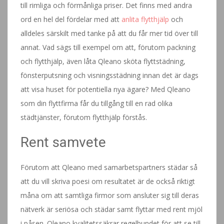
till rimliga och förmånliga priser. Det finns med andra
ord en hel del fördelar med att
anlita flytthjälp
och
alldeles särskilt med tanke på att du får mer tid över till
annat. Vad sägs till exempel om att, förutom packning
och flytthjälp, även låta Qleano sköta flyttstädning,
fönsterputsning och visningsstädning innan det är dags
att visa huset för potentiella nya ägare? Med Qleano
som din flyttfirma får du tillgång till en rad olika
städtjänster, förutom flytthjälp förstås.
Rent samvete
Förutom att Qleano med samarbetspartners städar så
att du vill skriva poesi om resultatet är de också riktigt
måna om att samtliga firmor som ansluter sig till deras
nätverk är seriösa och städar samt flyttar med rent mjöl
i påsen. Qleano kvalitetssäkrar regelbundet för att se till