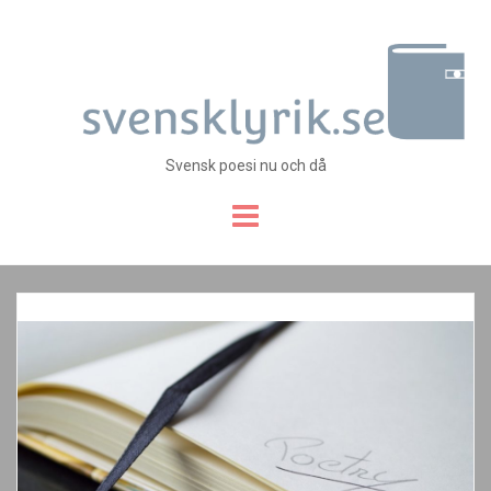
Svensk poesi nu och då
Skip
to
content