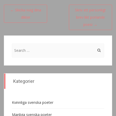
Inläggsnavigering
←
Skicka iväg dina
Skriv ett personligt
dikter
brev likt porlande
poesi
→
Search
for:
Kategorier
Kvinnliga svenska poeter
Manliga svenska poeter