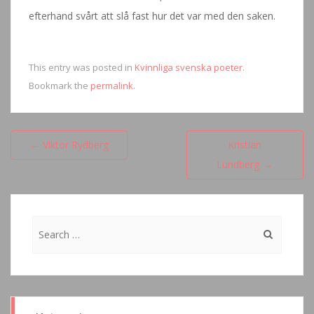
efterhand svårt att slå fast hur det var med den saken.
This entry was posted in
Kvinnliga svenska poeter
.
Bookmark the
permalink
.
Inläggsnavigering
←
Viktor Rydberg
Kristian
Lundberg
→
Search
for: