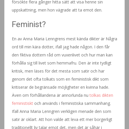
försökte flera gånger hitta sätt att visa henne sin
uppskattning, men hon vägrade att ta emot den.
Feminist?
En av Anna Maria Lenngrens mest kända dikter är Några
ord till min kära dotter, ifall jag hade någon. I den får
den fiktiva dottern råd om vuxenlivet och hur man kan
förhålla sig till livet som hemmafru. Den är inte tydligt
kritisk, men läses för det mesta som satir och har
genom det ofta tolkats som en feministisk dikt som
kritiserar de begränsade möjligheter en kvinna hade.
Även om förhållandena är annorlunda nu
tolkas dikten
feministiskt
och används i feministiska sammanhang.
Ifall Anna Maria Lenngren verkligen menade den som
satir är oklart. Att hon valde att leva ett mer borgerligt
traditionellt liv talar emot det, men det är såhär i