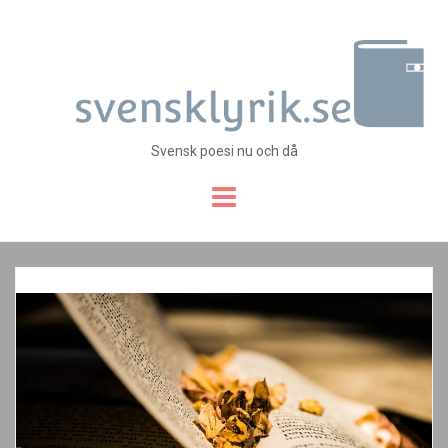
Svensk poesi nu och då
Skip
to
content