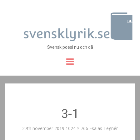
Svensk poesi nu och då
Skip
to
content
3-1
27th november 2019
1024 × 766
Esaias Tegnér